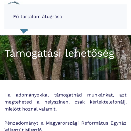
Fő tartalom átugrása
Menü
Támogatási lehetőség
Ha adományokkal támogatnád munkánkat, azt
megteheted a helyszínen, csak kérlektelefonálj,
mielőtt hoznál valamit.
Pénzadományt a Magyarországi Református Egyház
Válaszút Misszió